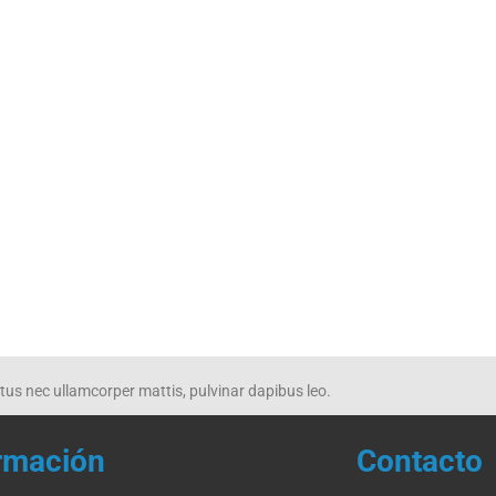
Actividades concluidas
luctus nec ullamcorper mattis, pulvinar dapibus leo.
rmación
Contacto