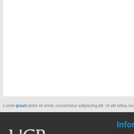
Actividades próximas
Lorem
ipsum
dolor sit amet, consectetur adipiscing elit. Ut elit tellus, 
Info