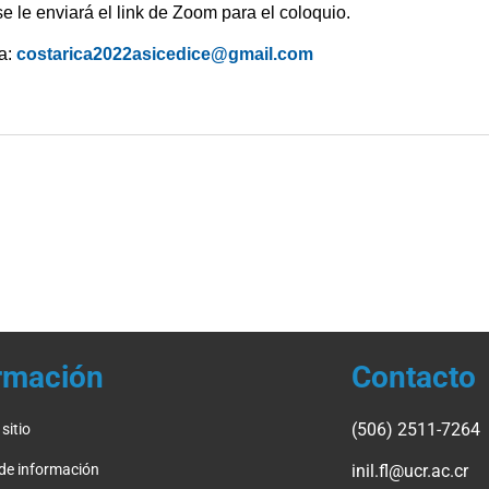
se le enviará el link de Zoom para el coloquio.
 a:
costarica2022asicedice@gmail.com
rmación
Contacto
(506) 2511-7264
sitio
 de información
inil.fl@ucr.ac.cr