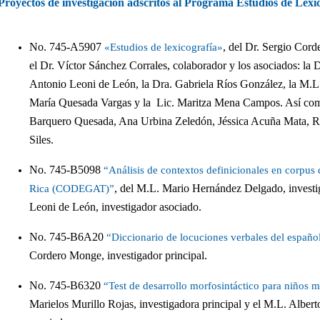
Proyectos de investigación adscritos al Programa Estudios de Lex
No. 745-A5907
, del Dr. Sergio Cord
«Estudios de lexicografía»
el Dr. Víctor Sánchez Corrales, colaborador y los asociados: la D
Antonio Leoni de León, la Dra. Gabriela Ríos González, la M.L
María Quesada Vargas y la Lic. Maritza Mena Campos. Así como
Barquero Quesada, Ana Urbina Zeledón, Jéssica Acuña Mata, R
Siles.
No. 745-B5098
“Análisis de contextos definicionales en corpus
, del M.L. Mario Hernández Delgado, investig
Rica (CODEGAT)”
Leoni de León, investigador asociado.
No. 745-B6A20
“Diccionario de locuciones verbales del españo
Cordero Monge, investigador principal.
No. 745-B6320
“Test de desarrollo morfosintáctico para niños 
Marielos Murillo Rojas, investigadora principal y el M.L. Albe