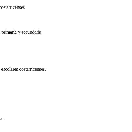
costarricenses
, primaria y secundaria.
 escolares costarricenses.
a.