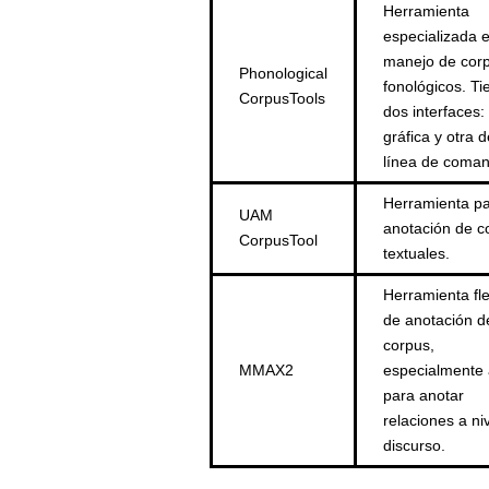
Herramienta
especializada e
manejo de cor
Phonological
fonológicos. Ti
CorpusTools
dos interfaces:
gráfica y otra d
línea de coma
Herramienta pa
UAM
anotación de c
CorpusTool
textuales.
Herramienta fle
de anotación d
corpus,
MMAX2
especialmente 
para anotar
relaciones a ni
discurso.