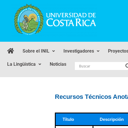
Sobre el INIL
Investigadores
Proyecto
La Lingüística
Noticias
Recursos Técnicos Anot
Título
Descripción