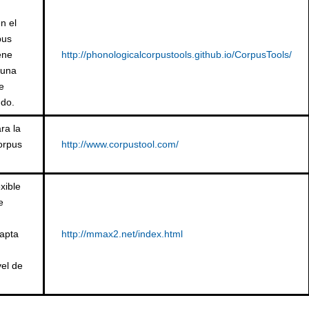
n el
pus
ene
http://phonologicalcorpustools.github.io/CorpusTools/
 una
e
ndo.
ra la
orpus
http://www.corpustool.com/
xible
e
apta
http://mmax2.net/index.html
vel de