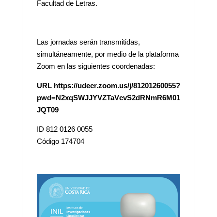
Facultad de Letras.
Las jornadas serán transmitidas,
simultáneamente, por medio de la plataforma
Zoom en las siguientes coordenadas:
URL
https://udecr.zoom.us/j/81201260055?
pwd=N2xqSWJJYVZTaVcvS2dRNmR6M01
JQT09
ID 812 0126 0055
Código 174704